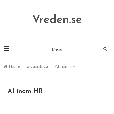
Skip
to
content
Vreden.se
Menu
Home
»
Blogginlägg
»
AI inom HR
AI inom HR