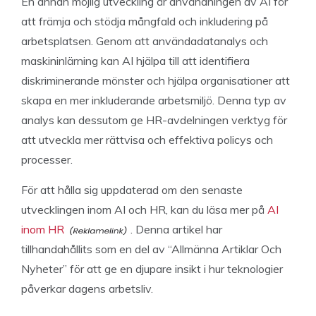
En annan möjlig utveckling är användningen av AI för
att främja och stödja mångfald och inkludering på
arbetsplatsen. Genom att användadatanalys och
maskininlärning kan AI hjälpa till att identifiera
diskriminerande mönster och hjälpa organisationer att
skapa en mer inkluderande arbetsmiljö. Denna typ av
analys kan dessutom ge HR-avdelningen verktyg för
att utveckla mer rättvisa och effektiva policys och
processer.
För att hålla sig uppdaterad om den senaste
utvecklingen inom AI och HR, kan du läsa mer på
AI
inom HR
. Denna artikel har
tillhandahållits som en del av “Allmänna Artiklar Och
Nyheter” för att ge en djupare insikt i hur teknologier
påverkar dagens arbetsliv.