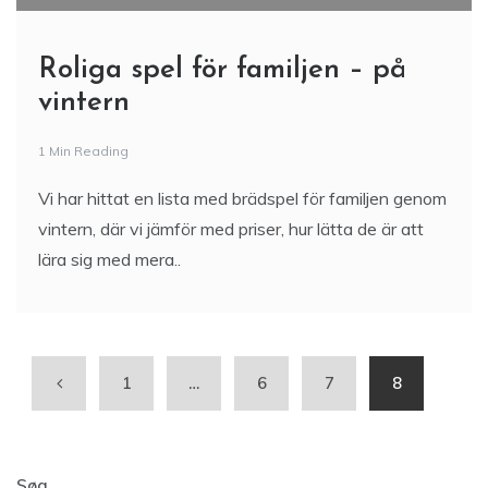
Roliga spel för familjen – på
vintern
1 Min Reading
Vi har hittat en lista med brädspel för familjen genom
vintern, där vi jämför med priser, hur lätta de är att
lära sig med mera..
1
…
6
7
8
Søg